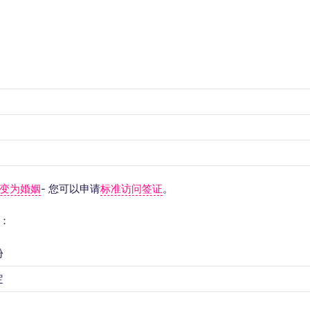
变为婚姻
- 您可以申请
标准访问签证
。
：
份
定