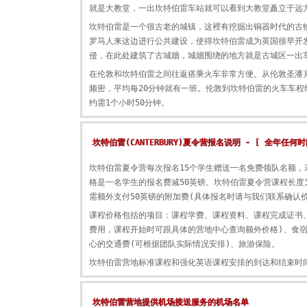
就是大教堂，一出坎特伯雷车站就可以看到大教堂矗立于远
坎特伯雷是一个很古老的城镇，这裡有挖掘出铜器时代的古物
罗马人来这边进行公共建设，使得坎特伯雷成为英国很早开
侵，在此处建筑了古城牆，城牆围绕的地方就是古城区一出
在伦敦和坎特伯雷之间往返搭乘火车非常方便。从伦敦圣潘
频密，平均每20分钟就有一班。伦敦到坎特伯雷的火车车程
约需1个小时50分钟。
坎特伯雷(CANTERBURY)夏令营报名说明 - [ 全年任
坎特伯雷夏令营每次报名15个学生赠送一名免费领队名额，
格是一名学生的报名费减50英镑。坎特伯雷夏令营课程长度为
需额外支付50英镑的附加费(具体报名时请与我们联系确认价
课程价格包括的项目：课程学费、课程资料、课程完成证书
费用，课程开始时可跟具体的营地中心查询额外价格)、食
心的交通费(可根据团队实际情况安排)、旅游保险。
坎特伯雷营地标准课程和强化英语课程安排的到达和结束时
坎特伯雷营地提供机场接送服务的机场名单