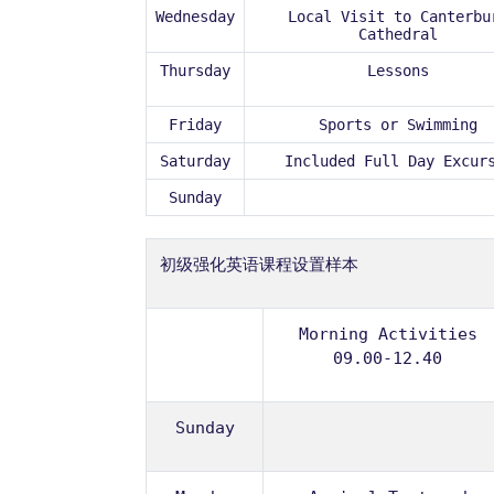
Wednesday
Local Visit to Canterbu
Cathedral
Thursday
Lessons
Friday
Sports or Swimming
Saturday
Included Full Day Excur
Sunday
初级强化英语课程设置样本
Morning Activities
09.00-12.40
Sunday