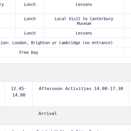
ry
Lunch
Lessons
Lunch
Local Visit to Canterbury
Museum
Lunch
Lessons
sion: London, Brighton or Cambridge (no entrance)
Free Day
12.45-
Afternoon Activities 14.00-17.30
14.00
Arrival