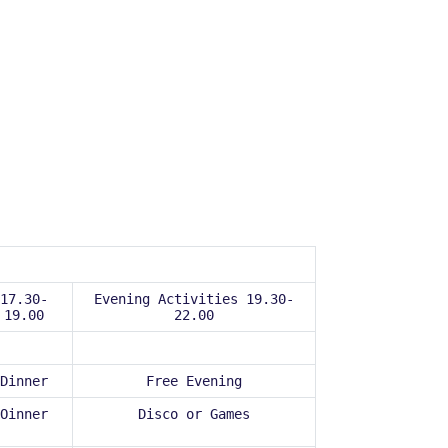
17.30-
Evening Activities 19.30-
19.00
22.00
Dinner
Free Evening
Oinner
Disco or Games