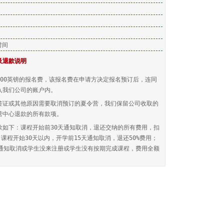
时间
及退款说明
100英镑的报名费，该报名费在申请方决定报名预订后，连同
入我们公司的账户内。
签证或其他原因需要取消预订的夏令营，我们保留公司收取的
营中心退款的所有款项。
款如下：课程开始前30天通知取消，退还交纳的所有费用，扣
；课程开始30天以内，开学前15天通知取消，退还50%费用；
内通知取消或学生没来注册或学生没有按期完成课程，费用全额