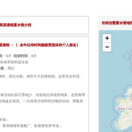
坎特伯雷夏令营地
强化英语课程夏令营介绍
+
化英语课程 - [ 全年任何时间都接受团体和个人报名]
−
间
：6月
结束时间
：8月
有体育馆和游泳池
日期
：周日
便利，靠近伦敦。城市不大但很热闹。这里安全舒适，
集体活动比其它营地少，但游览比其他营地多。这里每周
当地徒步游览、一次体育活动和四次晚间活动。密集英
等地；
、查塔姆海军老船厂、狄更斯世界等地；