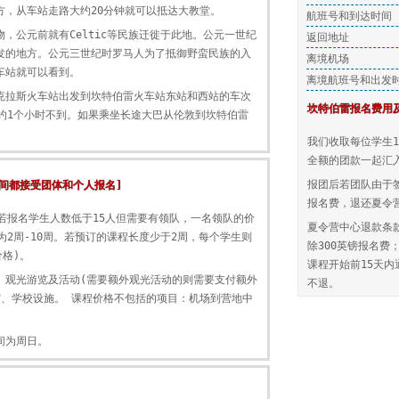
方，从车站走路大约20分钟就可以抵达大教堂。
航班号和到达时间
，公元前就有Celtic等民族迁徙于此地。公元一世纪
返回地址
发的地方。公元三世纪时罗马人为了抵御野蛮民族的入
离境机场
车站就可以看到。
离境航班号和出发
克拉斯火车站出发到坎特伯雷火车站东站和西站的车次
坎特伯雷报名费用
约1个小时不到。如果乘坐长途大巴从伦敦到坎特伯雷
我们收取每位学生
全额的团款一起汇
报团后若团队由于
何时间都接受团体和个人报名]
报名费，退还夏令
若报名学生人数低于15人但需要有领队，一名领队的价
夏令营中心退款条
2周-10周。若预订的课程长度少于2周，每个学生则
除300英镑报名费
格)。
课程开始前15天
、观光游览及活动(需要额外观光活动的则需要支付额外
不退。
宿、学校设施。 课程价格不包括的项目：机场到营地中
间为周日。