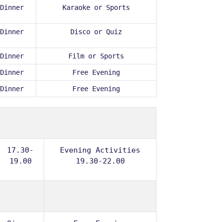
Dinner
Karaoke or Sports
Dinner
Disco or Quiz
Dinner
Film or Sports
Dinner
Free Evening
Dinner
Free Evening
17.30-
Evening Activities
19.00
19.30-22.00