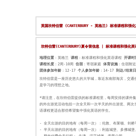
英国坎特伯雷 (CANTERBURY - 英格兰) 标准课程和
坎特伯雷(CANTERBURY)夏令营信息 | 标准课程和强
地理位置
：英格兰
课程
：标准课程和强化英语课程
开课时
课程长度
：2周-10周
住宿
：寄宿家庭
体育设施
：住宿附近
团体参加年龄
：12-17
个人参加年龄
：14-17
到达/结束
坎特伯雷是一座历史悠久的大学城，靠近东南部海滨，交通
是学习的理想之地。
*请注意，在坎特伯雷提供的标准课程里，每周安排的课外
的外出游览活动包括一次全天和一次半天的外出游览、两次
语课程更适合那些希望集中强化英语的学生。
- 全天出游的目的地有（每周一次）：伦敦、布莱顿、剑桥
- 半天出游的目的地有（每周一次）：利兹城堡、多佛城堡