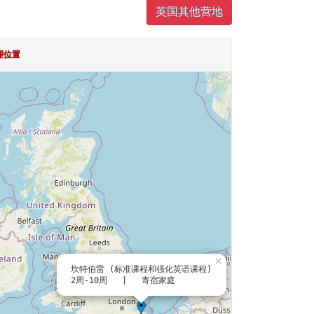
英国其他营地
理位置
×
坎特伯雷 (标准课程和强化英语课程)
2周-10周 | 寄宿家庭