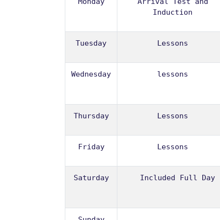
Monday
Arrival Test and
Induction
Tuesday
Lessons
Wednesday
lessons
Thursday
Lessons
Friday
Lessons
Saturday
Included Full Day 
Sunday