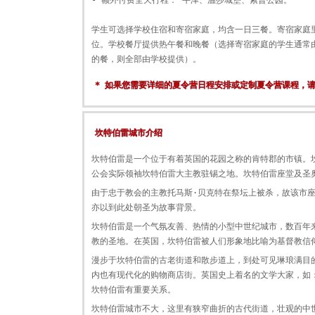
- 额外付费全天行程： 牛津、温莎城堡、索普公园。
学生可选择学校住宿和寄宿家庭，均含一日三餐。寄宿家庭里
位。学校餐厅提供热午餐和晚餐（选择寄宿家庭的学生通常
的餐，则全部由学校提供）。
* 如果您需要详细的夏令营日程安排或定制夏令营课程，
坎特伯雷城市介绍
坎特伯雷是一个位于有着英国的花园之称的肯特郡的市镇。
公会实际领袖坎特伯雷大主教驻锡之地。坎特伯雷座堂及圣
由于忠于教会的主教托马斯·贝克特在祭坛上被杀，故该市
亦以到此处朝圣为故事背景。
坎特伯雷是一个气氛友善、热情的小型中世纪城市，数百年
教的圣地。在英国，坎特伯雷被人们形象地比喻为基督教信
漫步于坎特伯雷的古老街道和散步道上，到处可见琳琅满目
内也有现代化的购物商店街。英国史上着名的文学大家，如
坎特伯雷有重要关系。
坎特伯雷城市不大，这里有狭窄曲折的古代街道，壮观的中