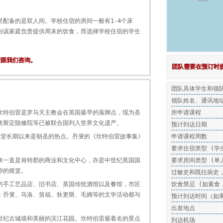
配备的是双人间。学校住宿的房间一般有1-4个床
由该家庭负责提供周末的饮食，而选择学校住宿的学生
请跟我们咨询。
团队需要在预订时
团队具体学生和领
领队姓名、通讯地
坎特伯雷是罗马天主教会在英国最早的落脚点，现为圣
所申请课程
奥斯定隐修院等已被联合国列入世界文化遗产。
预计到达日期
座堂长期以来是朝圣的热点。乔叟的《坎特伯雷故事集》
申请课程周数
要求住宿类型 (学
来一直是肯特郡的商业和文化中心，亦是中世纪英国国
要求房间类型 (单
仰的摇篮。
过敏史和既往病史
的手工艺品店、旧书店、英国传统酒馆以及餐馆，市区
饮食禁忌 (如素食
：乔叟、马洛、笛福、狄更斯、毛姆等的文学活动都与
预计到达时间（如
出发地点
世纪古城墙和美丽的滨江花园。坎特伯雷最着名的景点
到达机场