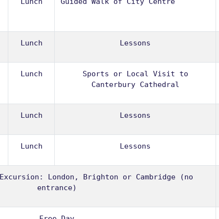
Lunch
Guided Walk of City Centre
Lunch
Lessons
Lunch
Sports or Local Visit to
Canterbury Cathedral
Lunch
Lessons
Lunch
Lessons
Excursion: London, Brighton or Cambridge (no
entrance)
Free Day