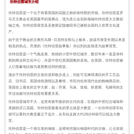
坎特伯雷城市介绍
坎特伯雷是一个位于有着英国的花园之称的肯特郡的市镇。坎特伯雷是罗
马天主教会在英国最早的落脚点，现为圣公会实际领袖坎特伯雷大主教驻
锡之地。坎特伯雷座堂及圣奥斯定隐修院等已被联合国列入世界文化遗
产。
由于忠于教会的主教托马斯·贝克特在祭坛上被杀，故该市座堂长期以来是
朝圣的热点。乔叟的《坎特伯雷故事集》亦以到此处朝圣为故事背景。
坎特伯雷是一个气氛友善、热情的小型中世纪城市，数百年来一直是肯特
郡的商业和文化中心，亦是中世纪英国国教的圣地。在英国，坎特伯雷被
人们形象地比喻为基督教信仰的摇篮。
漫步于坎特伯雷的古老街道和散步道上，到处可见琳琅满目的手工艺品
店、旧书店、英国传统酒馆以及餐馆，市区内也有现代化的购物商店街。
英国史上着名的文学大家，如：乔叟、马洛、笛福、狄更斯、毛姆等的文
学活动都与坎特伯雷有重要关系。
坎特伯雷城市不大，这里有狭窄曲折的古代街道，壮观的中世纪古城墙和
美丽的滨江花园。坎特伯雷最着名的景点就是大教堂，一出坎特伯雷车站
就可以看到大教堂矗立于远方，从车站走路大约20分钟就可以抵达大教
堂。
坎特伯雷是一个很古老的城镇，这裡有挖掘出铜器时代的古物，公元前就