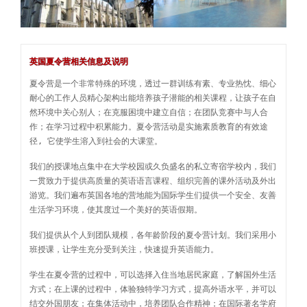
英国夏令营相关信息及说明
夏令营是一个非常特殊的环境，透过一群训练有素、专业热忱、细心
耐心的工作人员精心架构出能培养孩子潜能的相关课程，让孩子在自
然环境中关心别人；在克服困境中建立自信；在团队竞赛中与人合
作；在学习过程中积累能力。夏令营活动是实施素质教育的有效途
径, 它使学生溶入到社会的大课堂。
我们的授课地点集中在大学校园或久负盛名的私立寄宿学校内，我们
一贯致力于提供高质量的英语语言课程、组织完善的课外活动及外出
游览。我们遍布英国各地的营地能为国际学生们提供一个安全、友善
生活学习环境，使其度过一个美好的英语假期。
我们提供从个人到团队规模，各年龄阶段的夏令营计划。我们采用小
班授课，让学生充分受到关注，快速提升英语能力。
学生在夏令营的过程中，可以选择入住当地居民家庭，了解国外生活
方式；在上课的过程中，体验独特学习方式，提高外语水平，并可以
结交外国朋友；在集体活动中，培养团队合作精神；在国际著名学府