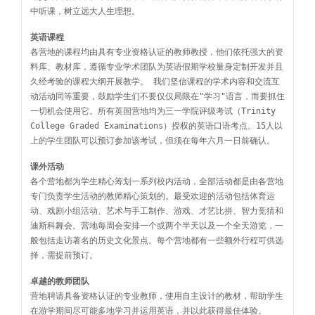
中听课，树立远大人生理想。
英语课程
各营地的课程均由具有专业资格认证的教师教授，他们依托强大的资
料库、教材库，遵循专业学术团队为英语假期学校量身定制开发并且
久经考验的课程大纲开展教学。 我们坚信课程的学术内容和交流互
动活动同等重要，鼓励学生们不要仅仅局限在"学习"语言，而要抓住
一切机会使用它。所有英国营地均为三一学院评级考试（Trinity
College Graded Examinations）授权的英语口语考点。15人以
上的学生团队可以预订参加该考试，但须在每年六月一日前确认。
课外活动
各个营地都为学生精心筹划一系列校内活动，全部活动都是由各营地
专门负责学生活动的教师精心策划的。最受欢迎的活动包括体育运
动、戏剧小组活动、艺术与手工制作、游戏、才艺比拼、智力竞猜和
迪斯科舞会。营地每周会安排一个或两个半天以及一个全天游览，一
般包括走访著名的历史文化景点。每个营地都有一些额外行程可供选
择，需提前预订。
卓越的教师团队
营地聘请具备资格认证的专业教师，使用自主设计的教材，帮助学生
在游学期间尽可能多地学习并运用英语，并以此获得最佳体验。