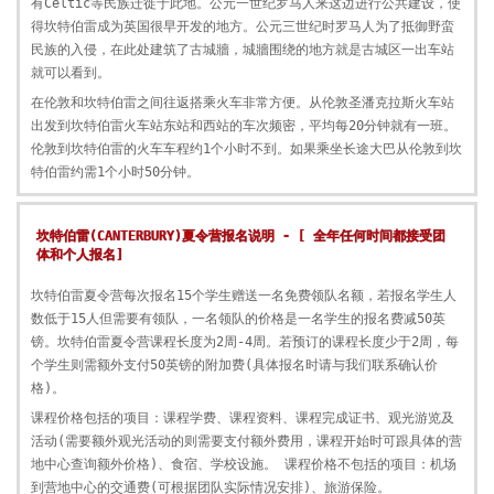
有Celtic等民族迁徙于此地。公元一世纪罗马人来这边进行公共建设，使
得坎特伯雷成为英国很早开发的地方。公元三世纪时罗马人为了抵御野蛮
民族的入侵，在此处建筑了古城牆，城牆围绕的地方就是古城区一出车站
就可以看到。
在伦敦和坎特伯雷之间往返搭乘火车非常方便。从伦敦圣潘克拉斯火车站
出发到坎特伯雷火车站东站和西站的车次频密，平均每20分钟就有一班。
伦敦到坎特伯雷的火车车程约1个小时不到。如果乘坐长途大巴从伦敦到坎
特伯雷约需1个小时50分钟。
坎特伯雷(CANTERBURY)夏令营报名说明 - [ 全年任何时间都接受团
体和个人报名]
坎特伯雷夏令营每次报名15个学生赠送一名免费领队名额，若报名学生人
数低于15人但需要有领队，一名领队的价格是一名学生的报名费减50英
镑。坎特伯雷夏令营课程长度为2周-4周。若预订的课程长度少于2周，每
个学生则需额外支付50英镑的附加费(具体报名时请与我们联系确认价
格)。
课程价格包括的项目：课程学费、课程资料、课程完成证书、观光游览及
活动(需要额外观光活动的则需要支付额外费用，课程开始时可跟具体的营
地中心查询额外价格)、食宿、学校设施。 课程价格不包括的项目：机场
到营地中心的交通费(可根据团队实际情况安排)、旅游保险。